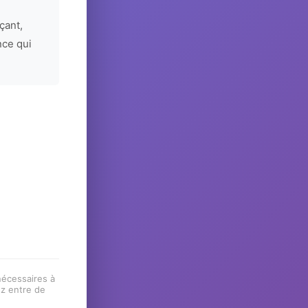
çant,
nce qui
 nécessaires à
ez entre de