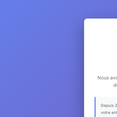
Nous avon
d
Depuis 2
votre en