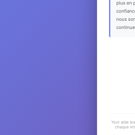
plus en p
confiance
nous som
continue
Yext aide les
chaque int