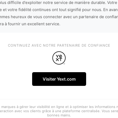
lus difficile d'exploiter notre service de manière durable. Votre
 et votre fidélité continues ont tout signifié pour nous. En avan
mes heureux de vous connecter avec un partenaire de confia
ra à fournir un excellent service.
CONTINUEZ AVEC NOTRE PARTENAIRE DE CONFIANCE
Visiter Yext.com
 marques à gérer leur visibilité en ligne et à optimiser les informations
eraction avec vos clients grâce à une plateforme centralisée. Vous ser
bonnes mains.