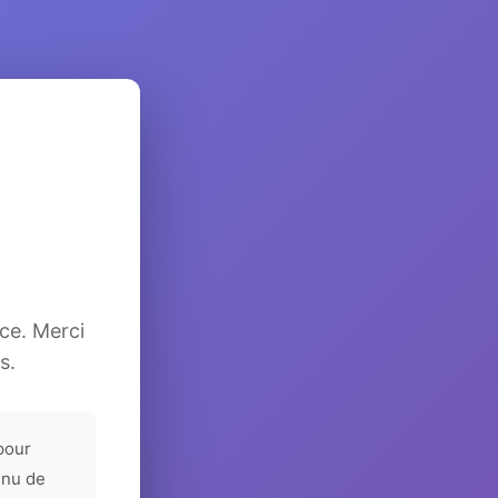
ice. Merci
s.
pour
enu de