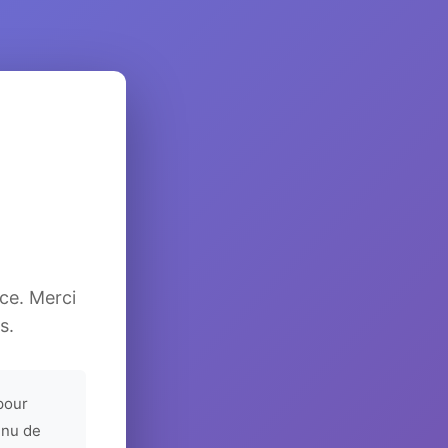
ice. Merci
s.
pour
enu de