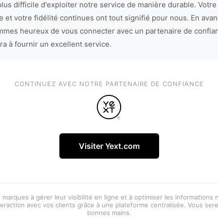
lus difficile d'exploiter notre service de manière durable. Votre
 et votre fidélité continues ont tout signifié pour nous. En avan
mes heureux de vous connecter avec un partenaire de confia
ra à fournir un excellent service.
CONTINUEZ AVEC NOTRE PARTENAIRE DE CONFIANCE
Visiter Yext.com
 marques à gérer leur visibilité en ligne et à optimiser les informations
eraction avec vos clients grâce à une plateforme centralisée. Vous ser
bonnes mains.