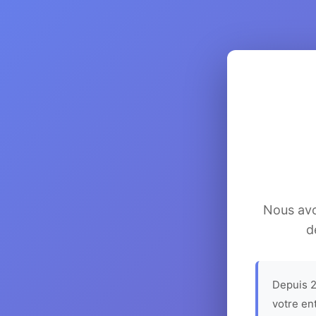
Nous avon
d
Depuis 2
votre en