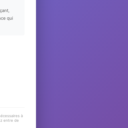
çant,
nce qui
 nécessaires à
ez entre de