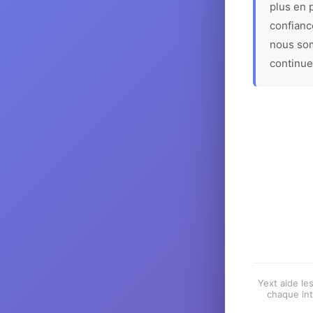
plus en p
confiance
nous som
continue
Yext aide les
chaque int