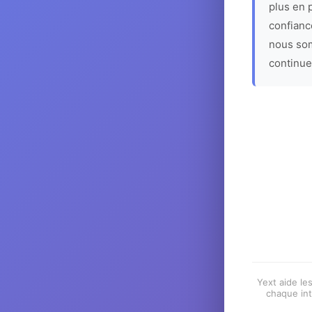
plus en p
confiance
nous som
continue
Yext aide les
chaque int