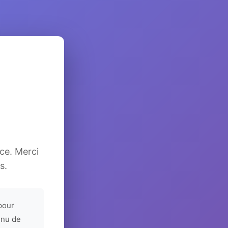
ice. Merci
s.
pour
enu de