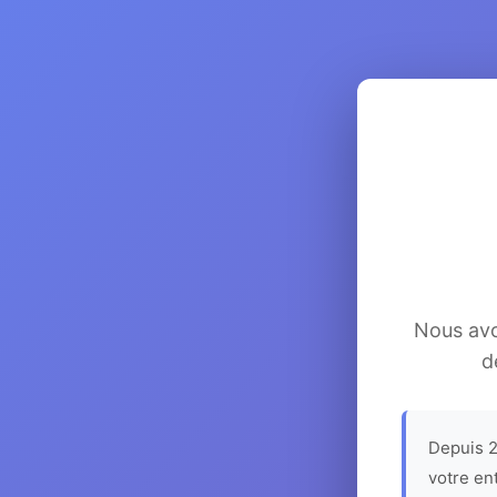
Nous avon
d
Depuis 2
votre en