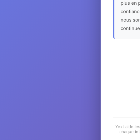
plus en p
confiance
nous som
continue
Yext aide les
chaque int