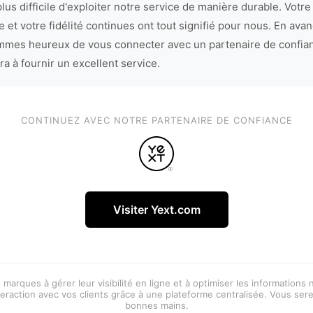
lus difficile d'exploiter notre service de manière durable. Votre
 et votre fidélité continues ont tout signifié pour nous. En avan
mes heureux de vous connecter avec un partenaire de confia
ra à fournir un excellent service.
CONTINUEZ AVEC NOTRE PARTENAIRE DE CONFIANCE
Visiter Yext.com
 marques à gérer leur visibilité en ligne et à optimiser les informations
eraction avec vos clients grâce à une plateforme centralisée. Vous ser
bonnes mains.