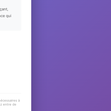
çant,
nce qui
 nécessaires à
ez entre de