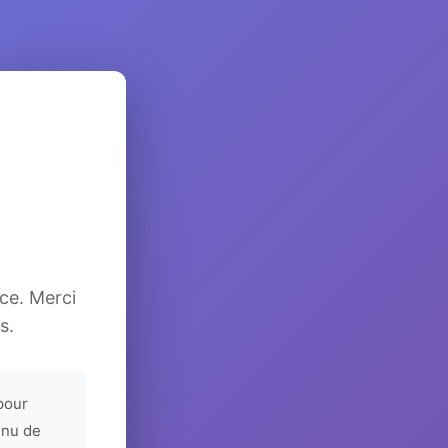
ice. Merci
s.
pour
enu de