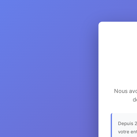
Nous avon
d
Depuis 2
votre en