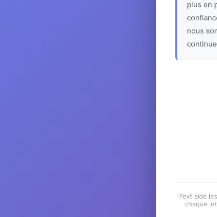
plus en p
confiance
nous som
continue
Yext aide les
chaque int