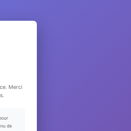
ice. Merci
s.
pour
enu de