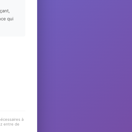
çant,
nce qui
 nécessaires à
ez entre de