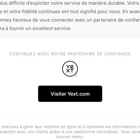
lus difficile d'exploiter notre service de manière durable. Votre
 et votre fidélité continues ont tout signifié pour nous. En avan
mes heureux de vous connecter avec un partenaire de confia
ra à fournir un excellent service.
CONTINUEZ AVEC NOTRE PARTENAIRE DE CONFIANCE
Visiter Yext.com
 marques à gérer leur visibilité en ligne et à optimiser les informations
eraction avec vos clients grâce à une plateforme centralisée. Vous ser
bonnes mains.