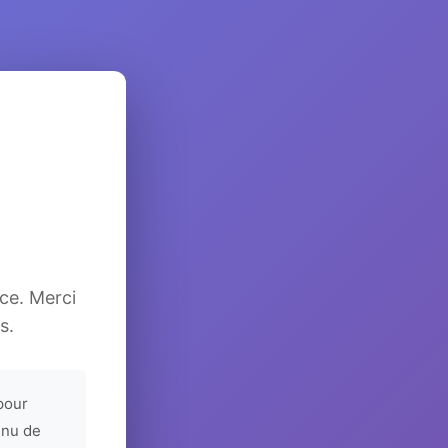
ice. Merci
s.
pour
enu de