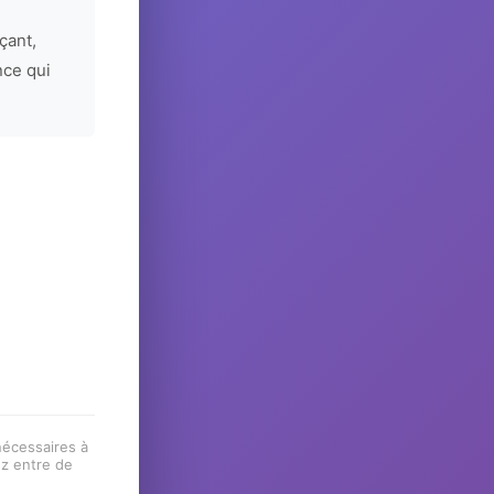
çant,
nce qui
 nécessaires à
ez entre de