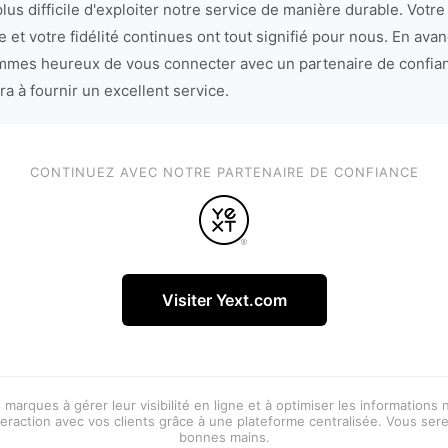
lus difficile d'exploiter notre service de manière durable. Votre
 et votre fidélité continues ont tout signifié pour nous. En avan
mes heureux de vous connecter avec un partenaire de confia
ra à fournir un excellent service.
CONTINUEZ AVEC NOTRE PARTENAIRE DE CONFIANCE
Visiter Yext.com
 marques à gérer leur visibilité en ligne et à optimiser les informations
eraction avec vos clients grâce à une plateforme centralisée. Vous ser
bonnes mains.