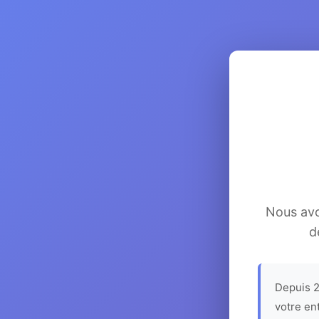
Nous avon
d
Depuis 2
votre en