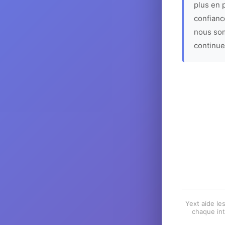
plus en p
confiance
nous som
continue
Yext aide les
chaque int