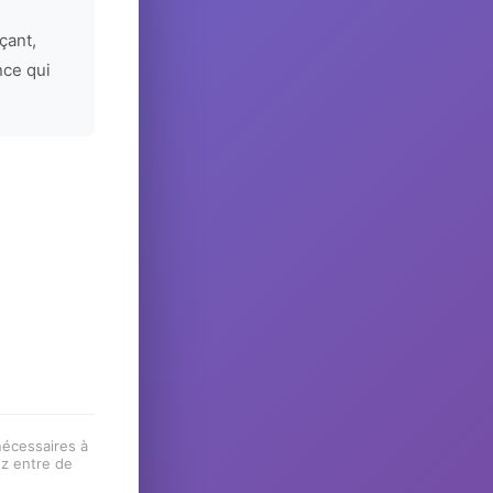
çant,
nce qui
 nécessaires à
ez entre de