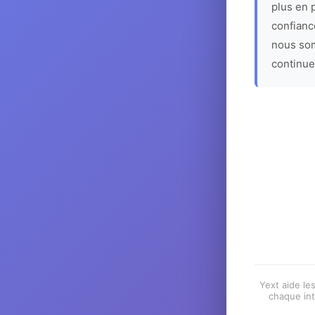
plus en p
confiance
nous som
continue
Yext aide les
chaque int