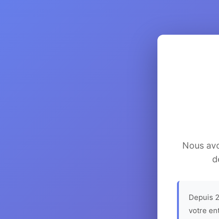
Nous avon
d
Depuis 2
votre en