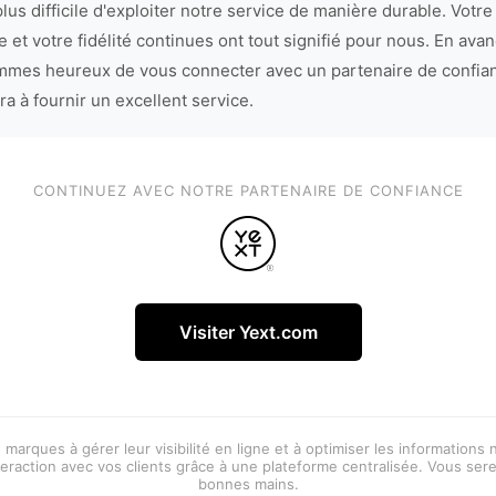
lus difficile d'exploiter notre service de manière durable. Votre
 et votre fidélité continues ont tout signifié pour nous. En avan
mes heureux de vous connecter avec un partenaire de confia
ra à fournir un excellent service.
CONTINUEZ AVEC NOTRE PARTENAIRE DE CONFIANCE
Visiter Yext.com
 marques à gérer leur visibilité en ligne et à optimiser les informations
eraction avec vos clients grâce à une plateforme centralisée. Vous ser
bonnes mains.