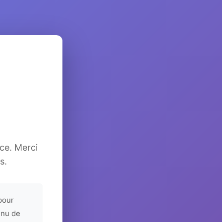
ice. Merci
s.
pour
enu de