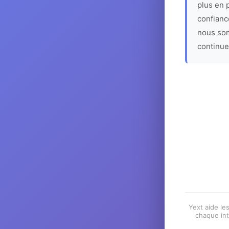
plus en p
confiance
nous som
continue
Yext aide les
chaque int