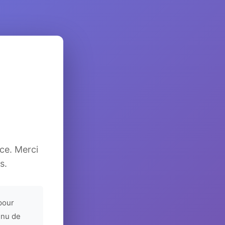
ice. Merci
s.
pour
enu de