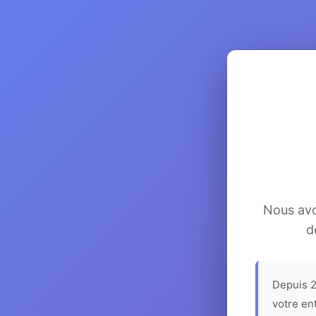
Nous avon
d
Depuis 2
votre en