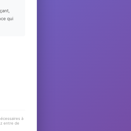
çant,
nce qui
 nécessaires à
ez entre de