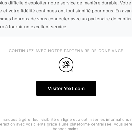
lus difficile d'exploiter notre service de manière durable. Votre
 et votre fidélité continues ont tout signifié pour nous. En avan
mes heureux de vous connecter avec un partenaire de confia
ra à fournir un excellent service.
CONTINUEZ AVEC NOTRE PARTENAIRE DE CONFIANCE
Visiter Yext.com
 marques à gérer leur visibilité en ligne et à optimiser les informations
eraction avec vos clients grâce à une plateforme centralisée. Vous ser
bonnes mains.