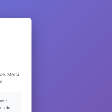
ice. Merci
s.
pour
enu de