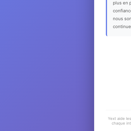
plus en p
confiance
nous som
continue
Yext aide les
chaque int