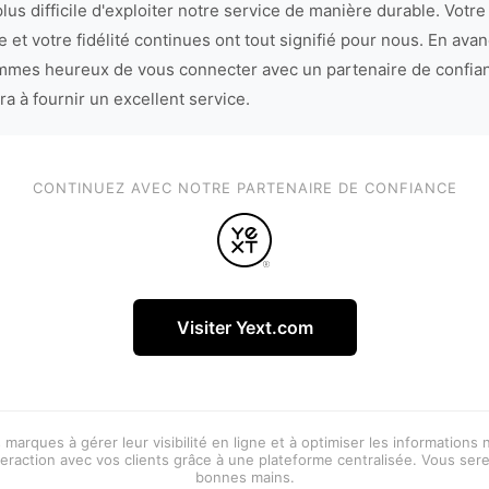
lus difficile d'exploiter notre service de manière durable. Votre
 et votre fidélité continues ont tout signifié pour nous. En avan
mes heureux de vous connecter avec un partenaire de confia
ra à fournir un excellent service.
CONTINUEZ AVEC NOTRE PARTENAIRE DE CONFIANCE
Visiter Yext.com
 marques à gérer leur visibilité en ligne et à optimiser les informations
eraction avec vos clients grâce à une plateforme centralisée. Vous ser
bonnes mains.