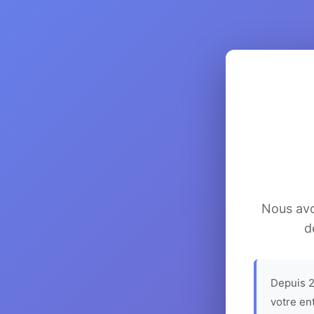
Nous avon
d
Depuis 2
votre en