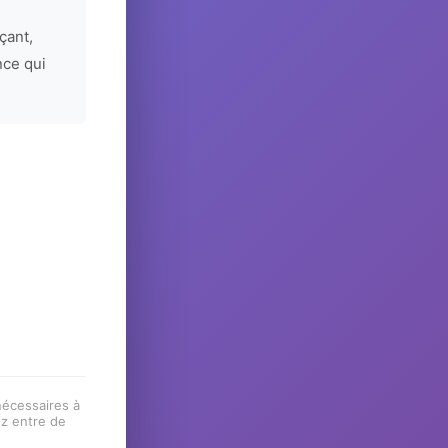
çant,
nce qui
 nécessaires à
ez entre de