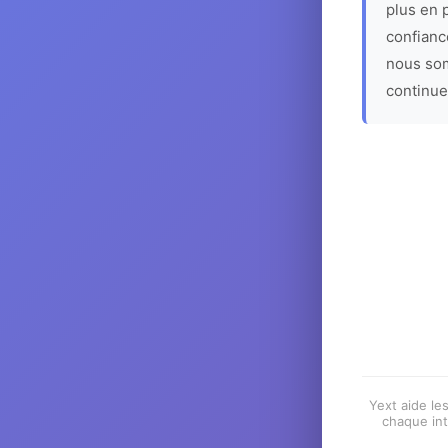
plus en p
confiance
nous som
continue
Yext aide les
chaque int