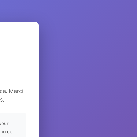
ice. Merci
s.
pour
enu de