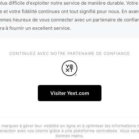
lus difficile d'exploiter notre service de manière durable. Votre
 et votre fidélité continues ont tout signifié pour nous. En avan
mes heureux de vous connecter avec un partenaire de confia
ra à fournir un excellent service.
CONTINUEZ AVEC NOTRE PARTENAIRE DE CONFIANCE
Visiter Yext.com
 marques à gérer leur visibilité en ligne et à optimiser les informations
eraction avec vos clients grâce à une plateforme centralisée. Vous ser
bonnes mains.