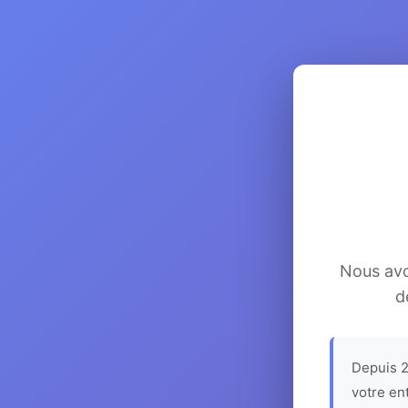
Nous avon
d
Depuis 2
votre en