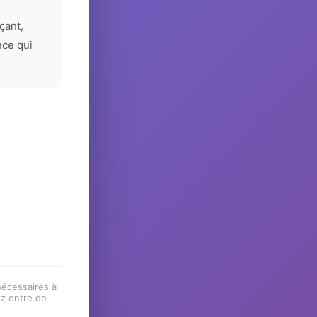
çant,
nce qui
 nécessaires à
ez entre de