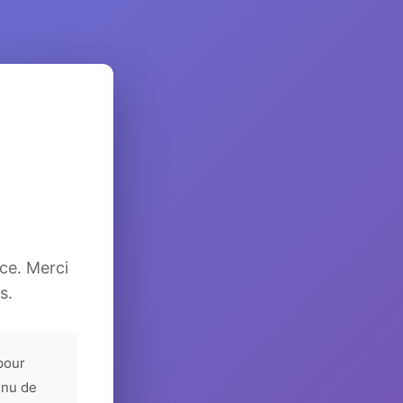
ice. Merci
s.
pour
enu de