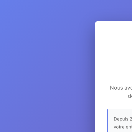
Nous avon
d
Depuis 2
votre en