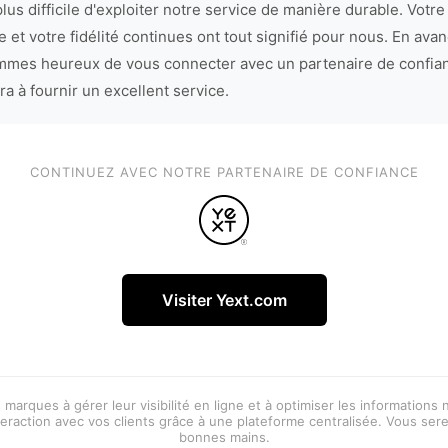
lus difficile d'exploiter notre service de manière durable. Votre
 et votre fidélité continues ont tout signifié pour nous. En avan
mes heureux de vous connecter avec un partenaire de confia
ra à fournir un excellent service.
CONTINUEZ AVEC NOTRE PARTENAIRE DE CONFIANCE
Visiter Yext.com
 marques à gérer leur visibilité en ligne et à optimiser les informations
eraction avec vos clients grâce à une plateforme centralisée. Vous ser
bonnes mains.