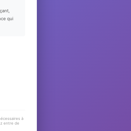
çant,
nce qui
 nécessaires à
ez entre de