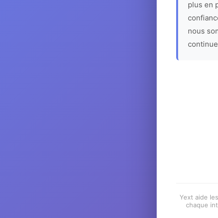
plus en p
confiance
nous som
continue
Yext aide les
chaque int