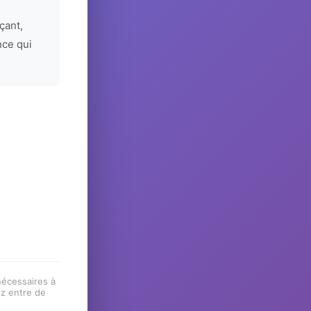
çant,
nce qui
 nécessaires à
ez entre de