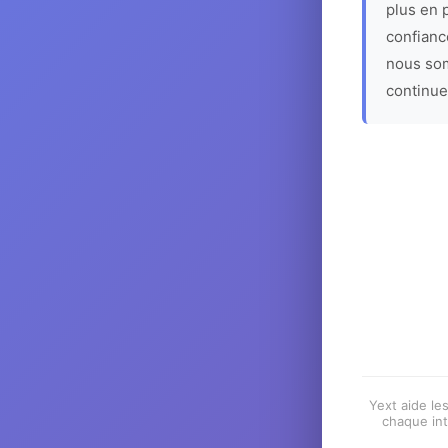
plus en p
confiance
nous som
continue
Yext aide les
chaque int