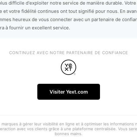
lus difficile d'exploiter notre service de manière durable. Votre
 et votre fidélité continues ont tout signifié pour nous. En avan
mes heureux de vous connecter avec un partenaire de confia
ra à fournir un excellent service.
CONTINUEZ AVEC NOTRE PARTENAIRE DE CONFIANCE
Visiter Yext.com
 marques à gérer leur visibilité en ligne et à optimiser les informations
eraction avec vos clients grâce à une plateforme centralisée. Vous ser
bonnes mains.