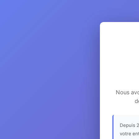
Nous avon
d
Depuis 2
votre en