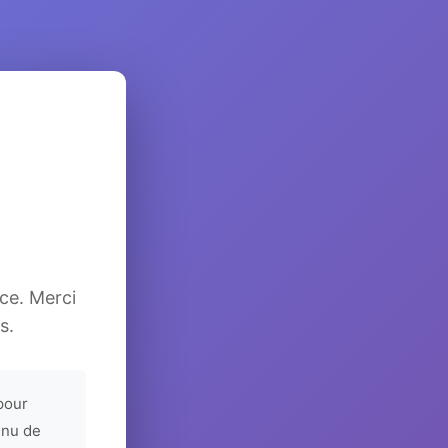
ice. Merci
s.
pour
enu de