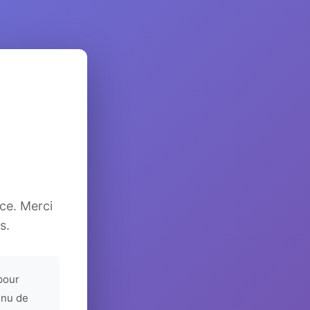
ice. Merci
s.
pour
enu de