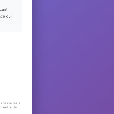
çant,
nce qui
 nécessaires à
ez entre de