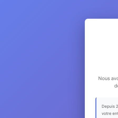
Nous avon
d
Depuis 2
votre en