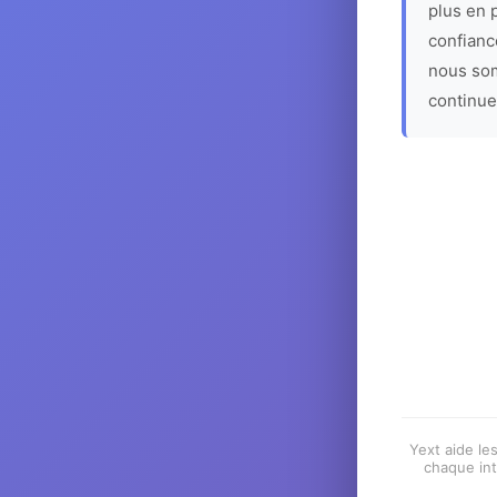
plus en p
confiance
nous som
continue
Yext aide les
chaque int