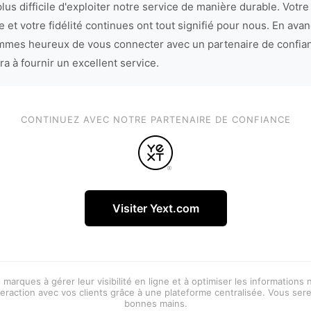
lus difficile d'exploiter notre service de manière durable. Votre
 et votre fidélité continues ont tout signifié pour nous. En avan
mes heureux de vous connecter avec un partenaire de confia
ra à fournir un excellent service.
CONTINUEZ AVEC NOTRE PARTENAIRE DE CONFIANCE
Visiter Yext.com
 marques à gérer leur visibilité en ligne et à optimiser les informations
eraction avec vos clients grâce à une plateforme centralisée. Vous ser
bonnes mains.