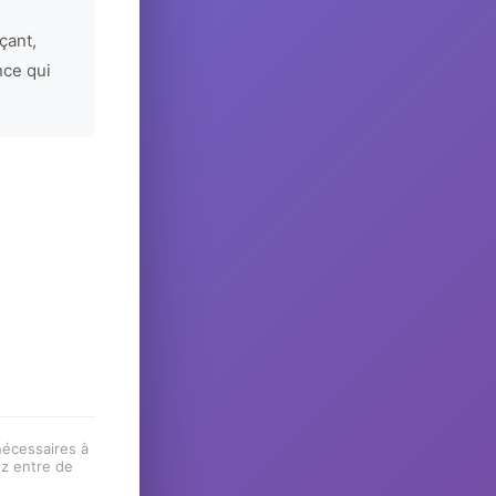
çant,
nce qui
 nécessaires à
ez entre de