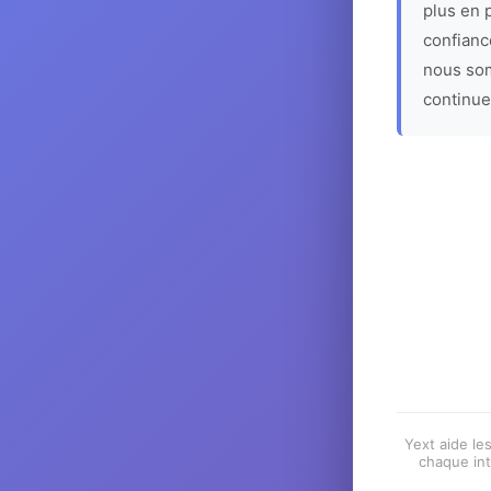
plus en p
confiance
nous som
continue
Yext aide les
chaque int