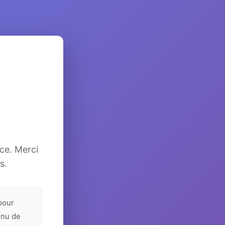
ice. Merci
s.
pour
enu de