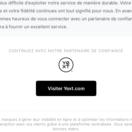
lus difficile d'exploiter notre service de manière durable. Votre
 et votre fidélité continues ont tout signifié pour nous. En avan
mes heureux de vous connecter avec un partenaire de confia
ra à fournir un excellent service.
CONTINUEZ AVEC NOTRE PARTENAIRE DE CONFIANCE
Visiter Yext.com
 marques à gérer leur visibilité en ligne et à optimiser les informations
eraction avec vos clients grâce à une plateforme centralisée. Vous ser
bonnes mains.