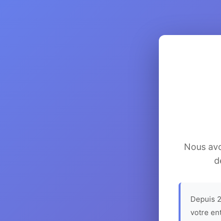
Nous avon
d
Depuis 2
votre en