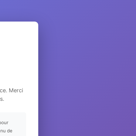
ice. Merci
s.
pour
enu de