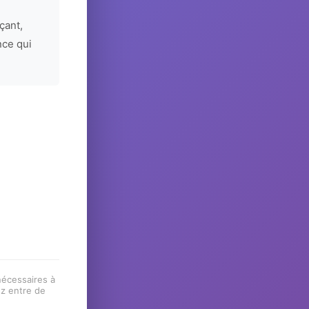
çant,
nce qui
 nécessaires à
ez entre de