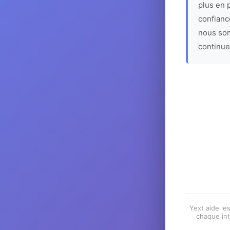
plus en p
confiance
nous som
continue
Yext aide les
chaque int