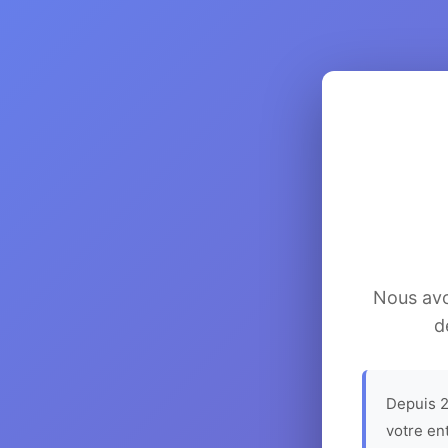
Nous avon
d
Depuis 2
votre en