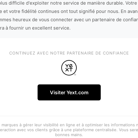
lus difficile d'exploiter notre service de manière durable. Votre
 et votre fidélité continues ont tout signifié pour nous. En avan
mes heureux de vous connecter avec un partenaire de confia
ra à fournir un excellent service.
CONTINUEZ AVEC NOTRE PARTENAIRE DE CONFIANCE
Visiter Yext.com
 marques à gérer leur visibilité en ligne et à optimiser les informations
eraction avec vos clients grâce à une plateforme centralisée. Vous ser
bonnes mains.