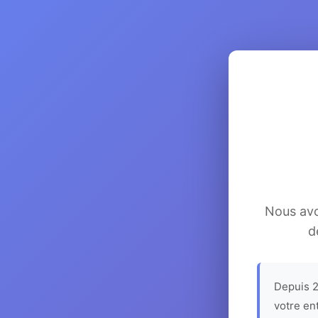
Nous avon
d
Depuis 2
votre en