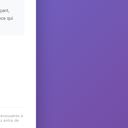
çant,
nce qui
 nécessaires à
ez entre de