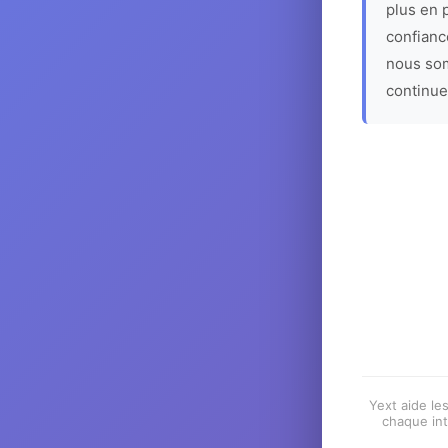
plus en p
confiance
nous som
continue
Yext aide les
chaque int