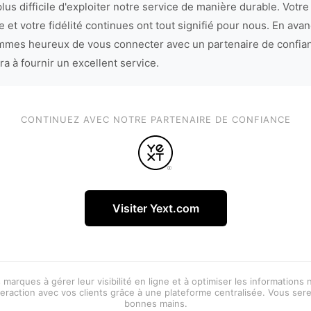
lus difficile d'exploiter notre service de manière durable. Votre
 et votre fidélité continues ont tout signifié pour nous. En avan
mes heureux de vous connecter avec un partenaire de confia
ra à fournir un excellent service.
CONTINUEZ AVEC NOTRE PARTENAIRE DE CONFIANCE
Visiter Yext.com
 marques à gérer leur visibilité en ligne et à optimiser les informations
eraction avec vos clients grâce à une plateforme centralisée. Vous ser
bonnes mains.