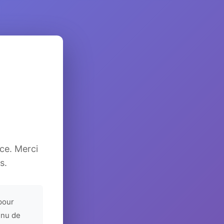
ice. Merci
s.
pour
enu de