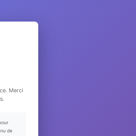
ice. Merci
s.
pour
enu de