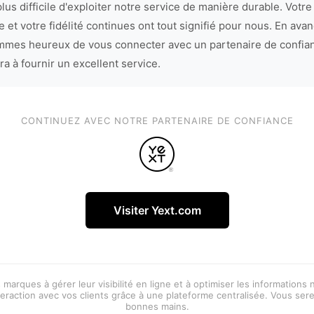
lus difficile d'exploiter notre service de manière durable. Votre
 et votre fidélité continues ont tout signifié pour nous. En avan
mes heureux de vous connecter avec un partenaire de confia
ra à fournir un excellent service.
CONTINUEZ AVEC NOTRE PARTENAIRE DE CONFIANCE
Visiter Yext.com
 marques à gérer leur visibilité en ligne et à optimiser les informations
eraction avec vos clients grâce à une plateforme centralisée. Vous ser
bonnes mains.