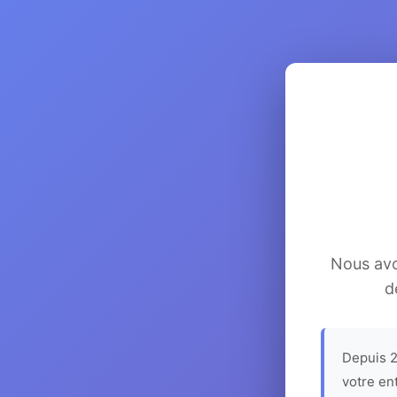
Nous avon
d
Depuis 2
votre en