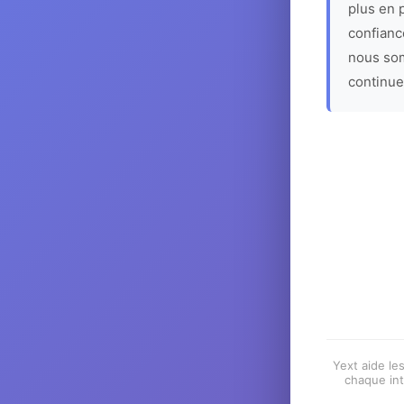
plus en p
confiance
nous som
continue
Yext aide les
chaque int