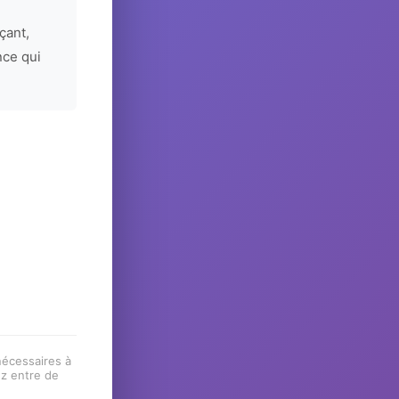
çant,
nce qui
 nécessaires à
ez entre de