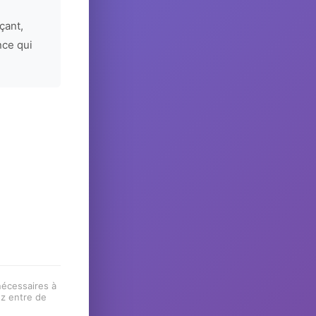
çant,
nce qui
 nécessaires à
ez entre de