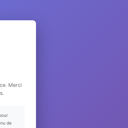
ice. Merci
s.
pour
enu de