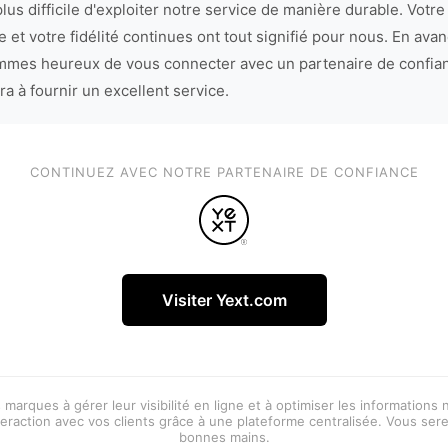
lus difficile d'exploiter notre service de manière durable. Votre
 et votre fidélité continues ont tout signifié pour nous. En avan
mes heureux de vous connecter avec un partenaire de confia
ra à fournir un excellent service.
CONTINUEZ AVEC NOTRE PARTENAIRE DE CONFIANCE
Visiter Yext.com
 marques à gérer leur visibilité en ligne et à optimiser les informations
eraction avec vos clients grâce à une plateforme centralisée. Vous ser
bonnes mains.