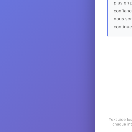
plus en p
confiance
nous som
continue
Yext aide les
chaque int