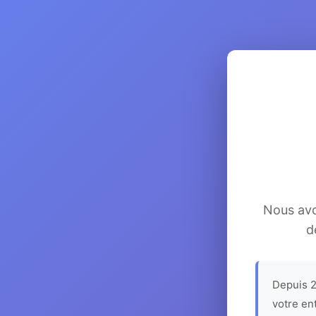
Nous avon
d
Depuis 2
votre en