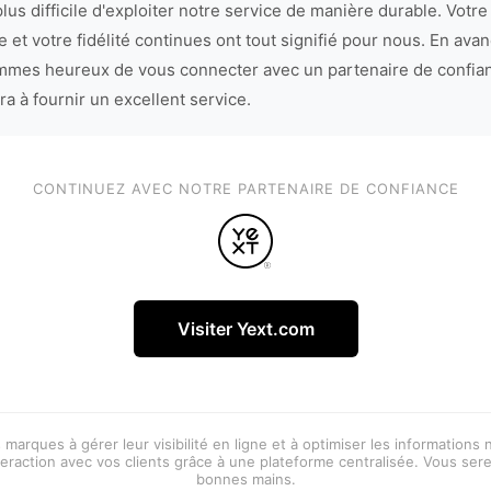
lus difficile d'exploiter notre service de manière durable. Votre
 et votre fidélité continues ont tout signifié pour nous. En avan
mes heureux de vous connecter avec un partenaire de confia
ra à fournir un excellent service.
CONTINUEZ AVEC NOTRE PARTENAIRE DE CONFIANCE
Visiter Yext.com
 marques à gérer leur visibilité en ligne et à optimiser les informations
eraction avec vos clients grâce à une plateforme centralisée. Vous ser
bonnes mains.