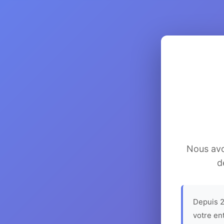
Nous avon
d
Depuis 2
votre en