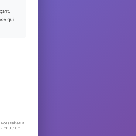
çant,
nce qui
 nécessaires à
ez entre de