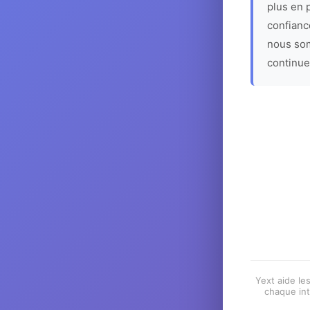
plus en p
confiance
nous som
continue
Yext aide les
chaque int