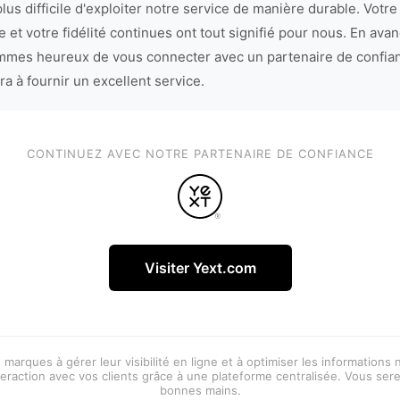
lus difficile d'exploiter notre service de manière durable. Votre
 et votre fidélité continues ont tout signifié pour nous. En avan
mes heureux de vous connecter avec un partenaire de confia
ra à fournir un excellent service.
CONTINUEZ AVEC NOTRE PARTENAIRE DE CONFIANCE
Visiter Yext.com
 marques à gérer leur visibilité en ligne et à optimiser les informations
eraction avec vos clients grâce à une plateforme centralisée. Vous ser
bonnes mains.