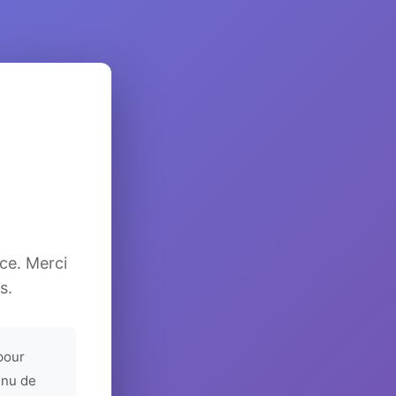
ice. Merci
s.
pour
enu de