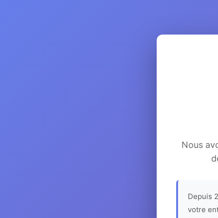
Nous avon
d
Depuis 2
votre en