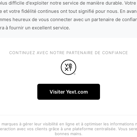
lus difficile d'exploiter notre service de manière durable. Votre
 et votre fidélité continues ont tout signifié pour nous. En avan
mes heureux de vous connecter avec un partenaire de confia
ra à fournir un excellent service.
CONTINUEZ AVEC NOTRE PARTENAIRE DE CONFIANCE
Visiter Yext.com
 marques à gérer leur visibilité en ligne et à optimiser les informations
eraction avec vos clients grâce à une plateforme centralisée. Vous ser
bonnes mains.