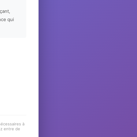
çant,
nce qui
 nécessaires à
ez entre de