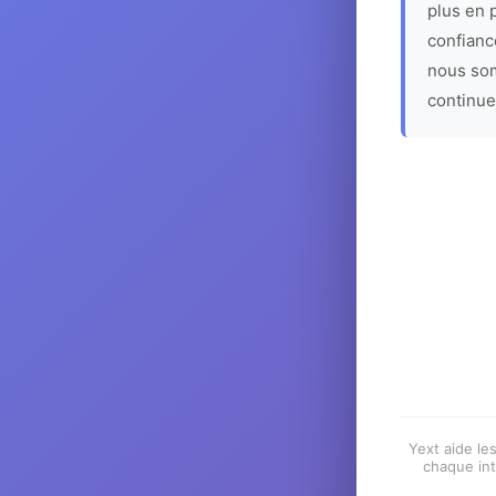
plus en p
confiance
nous som
continue
Yext aide les
chaque int