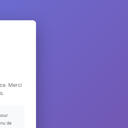
ice. Merci
s.
pour
enu de