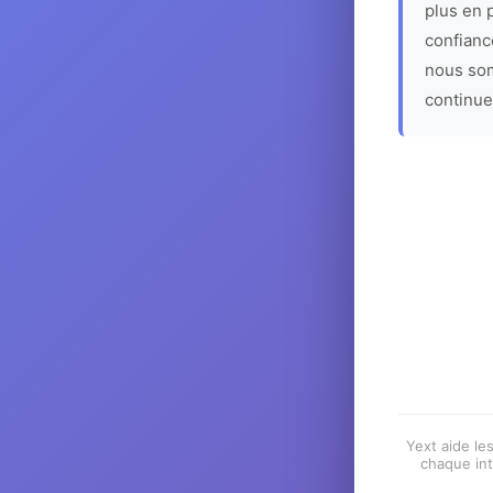
plus en p
confiance
nous som
continue
Yext aide les
chaque int