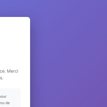
ice. Merci
s.
pour
enu de