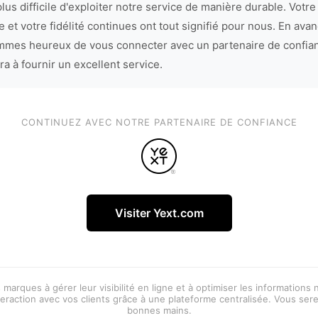
lus difficile d'exploiter notre service de manière durable. Votre
 et votre fidélité continues ont tout signifié pour nous. En avan
mes heureux de vous connecter avec un partenaire de confia
ra à fournir un excellent service.
CONTINUEZ AVEC NOTRE PARTENAIRE DE CONFIANCE
Visiter Yext.com
 marques à gérer leur visibilité en ligne et à optimiser les informations
eraction avec vos clients grâce à une plateforme centralisée. Vous ser
bonnes mains.