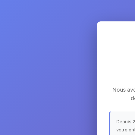
Nous avon
d
Depuis 2
votre en