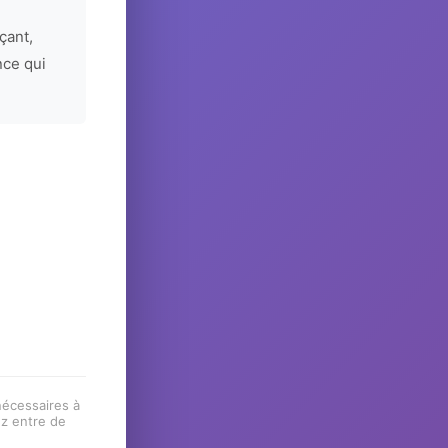
çant,
nce qui
 nécessaires à
ez entre de