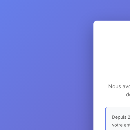
Nous avon
d
Depuis 2
votre en