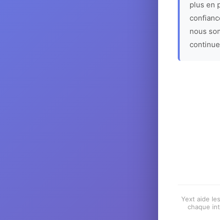
plus en p
confiance
nous som
continue
Yext aide les
chaque int