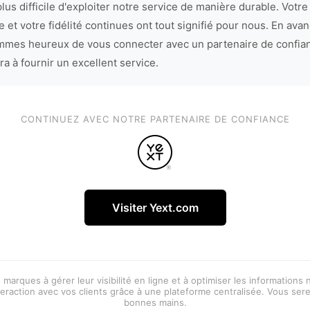
lus difficile d'exploiter notre service de manière durable. Votre
 et votre fidélité continues ont tout signifié pour nous. En avan
mes heureux de vous connecter avec un partenaire de confia
ra à fournir un excellent service.
CONTINUEZ AVEC NOTRE PARTENAIRE DE CONFIANCE
Visiter Yext.com
 marques à gérer leur visibilité en ligne et à optimiser les informations
eraction avec vos clients grâce à une plateforme centralisée. Vous ser
bonnes mains.