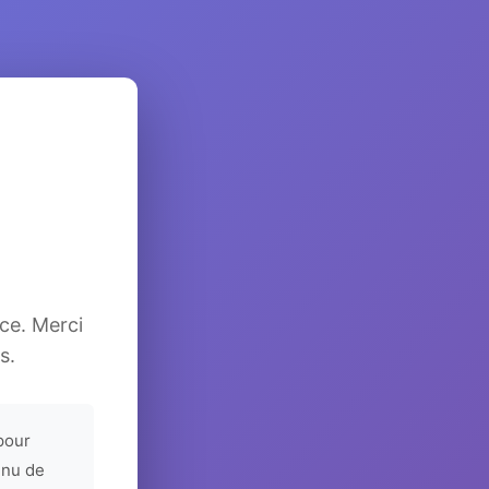
ice. Merci
s.
pour
enu de