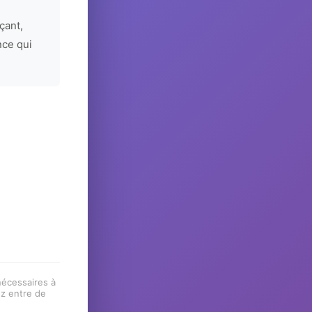
çant,
nce qui
 nécessaires à
ez entre de