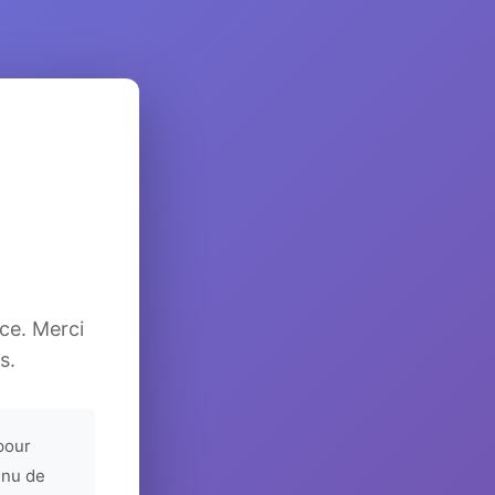
ice. Merci
s.
pour
enu de