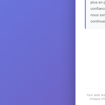
plus en p
confiance
nous som
continue
Yext aide les
chaque int