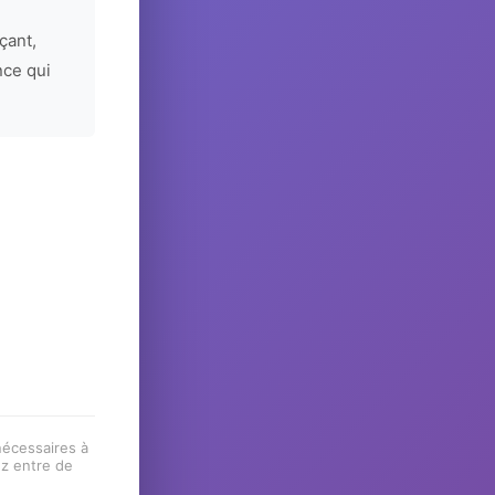
çant,
nce qui
 nécessaires à
ez entre de