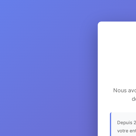
Nous avon
d
Depuis 2
votre en