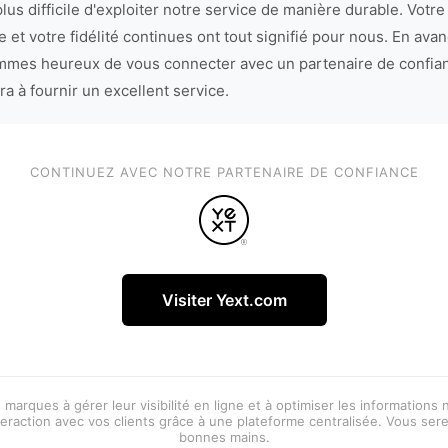
lus difficile d'exploiter notre service de manière durable. Votre
 et votre fidélité continues ont tout signifié pour nous. En avan
mes heureux de vous connecter avec un partenaire de confia
ra à fournir un excellent service.
CONTINUEZ AVEC NOTRE PARTENAIRE DE CONFIANCE
Visiter Yext.com
 marques à gérer leur visibilité en ligne et à optimiser les informations
eraction avec vos clients grâce à une plateforme centralisée. Vous ser
bonnes mains.