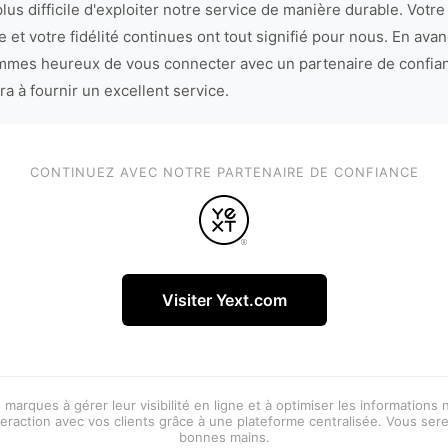
lus difficile d'exploiter notre service de manière durable. Votre
 et votre fidélité continues ont tout signifié pour nous. En avan
mes heureux de vous connecter avec un partenaire de confia
ra à fournir un excellent service.
CONTINUEZ AVEC NOTRE PARTENAIRE DE CONFIANCE
Visiter Yext.com
 marques à gérer leur visibilité en ligne et à optimiser les informations
eraction avec vos clients grâce à une plateforme centralisée. Vous ser
bonnes mains.