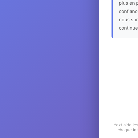
plus en p
confiance
nous som
continue
Yext aide les
chaque int