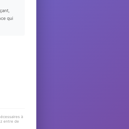
çant,
nce qui
 nécessaires à
ez entre de