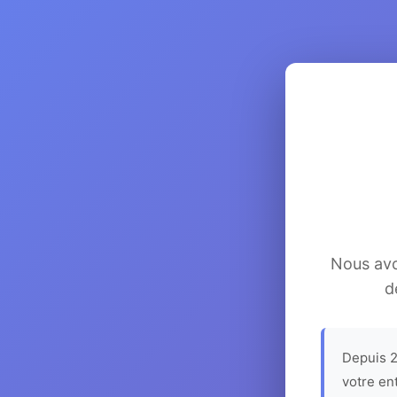
Nous avon
d
Depuis 2
votre en