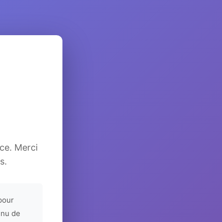
ice. Merci
s.
pour
enu de