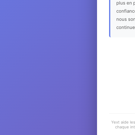
plus en p
confiance
nous som
continue
Yext aide les
chaque int