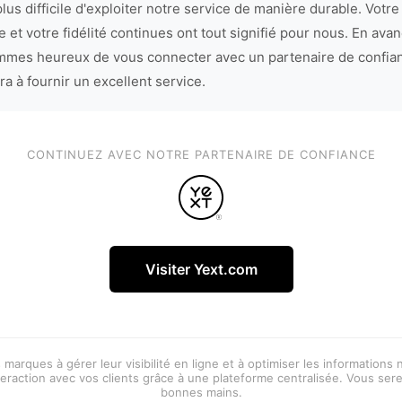
lus difficile d'exploiter notre service de manière durable. Votre
 et votre fidélité continues ont tout signifié pour nous. En avan
mes heureux de vous connecter avec un partenaire de confia
ra à fournir un excellent service.
CONTINUEZ AVEC NOTRE PARTENAIRE DE CONFIANCE
Visiter Yext.com
 marques à gérer leur visibilité en ligne et à optimiser les informations
eraction avec vos clients grâce à une plateforme centralisée. Vous ser
bonnes mains.