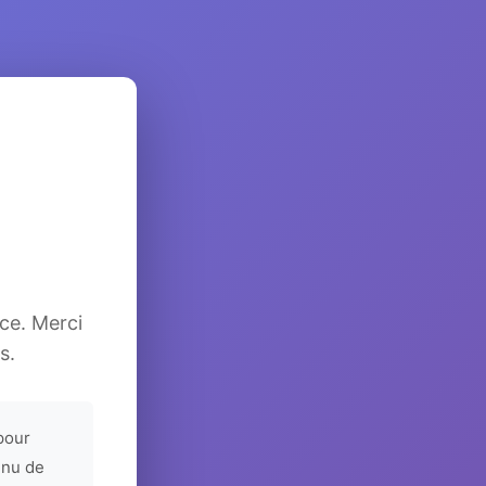
ice. Merci
s.
pour
enu de