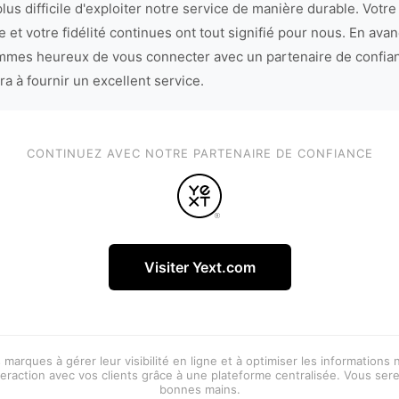
lus difficile d'exploiter notre service de manière durable. Votre
 et votre fidélité continues ont tout signifié pour nous. En avan
mes heureux de vous connecter avec un partenaire de confia
ra à fournir un excellent service.
CONTINUEZ AVEC NOTRE PARTENAIRE DE CONFIANCE
Visiter Yext.com
 marques à gérer leur visibilité en ligne et à optimiser les informations
eraction avec vos clients grâce à une plateforme centralisée. Vous ser
bonnes mains.