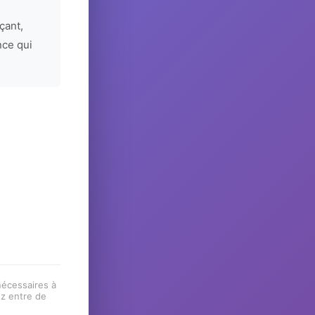
çant,
nce qui
 nécessaires à
ez entre de