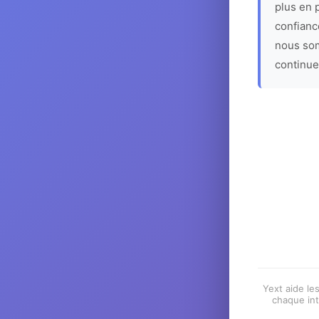
plus en p
confiance
nous som
continue
Yext aide les
chaque int