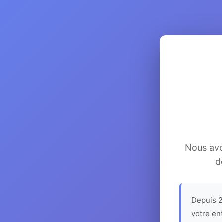
Nous avon
d
Depuis 2
votre en