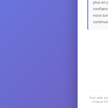
plus en p
confiance
nous som
continue
Yext aide les
chaque int