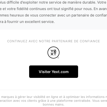
lus difficile d'exploiter notre service de manière durable. Votre
 et votre fidélité continues ont tout signifié pour nous. En avan
mes heureux de vous connecter avec un partenaire de confia
ra à fournir un excellent service.
CONTINUEZ AVEC NOTRE PARTENAIRE DE CONFIANCE
Visiter Yext.com
 marques à gérer leur visibilité en ligne et à optimiser les informations
eraction avec vos clients grâce à une plateforme centralisée. Vous ser
bonnes mains.