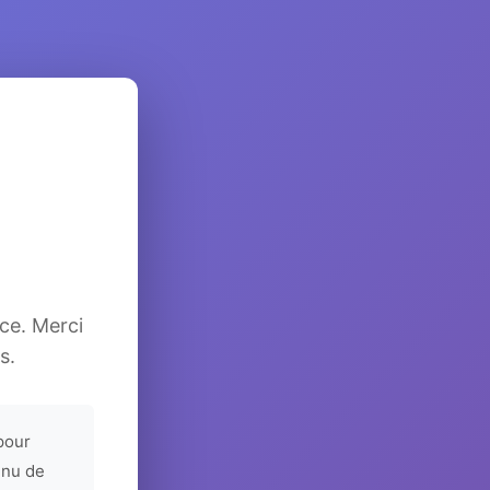
ice. Merci
s.
pour
enu de