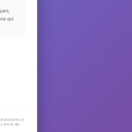
çant,
nce qui
 nécessaires à
ez entre de