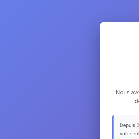
Nous avon
d
Depuis 2
votre en