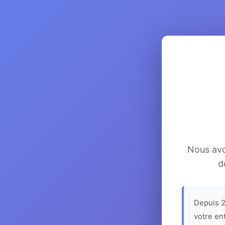
Nous avon
d
Depuis 2
votre en