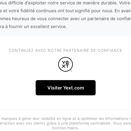
lus difficile d'exploiter notre service de manière durable. Votre
 et votre fidélité continues ont tout signifié pour nous. En avan
mes heureux de vous connecter avec un partenaire de confia
ra à fournir un excellent service.
CONTINUEZ AVEC NOTRE PARTENAIRE DE CONFIANCE
Visiter Yext.com
 marques à gérer leur visibilité en ligne et à optimiser les informations
eraction avec vos clients grâce à une plateforme centralisée. Vous ser
bonnes mains.