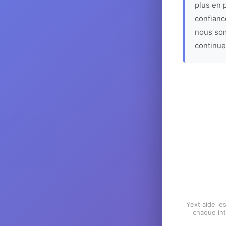
plus en p
confiance
nous som
continue
Yext aide les
chaque int