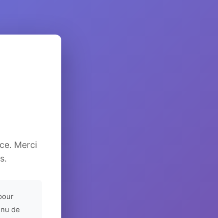
ice. Merci
s.
pour
enu de