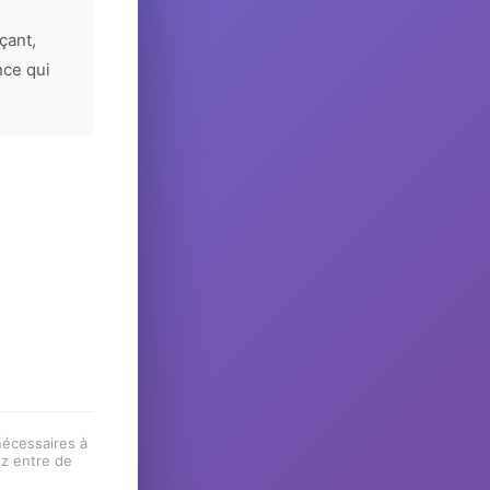
çant,
nce qui
 nécessaires à
ez entre de