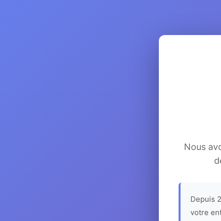
Nous avon
d
Depuis 2
votre en