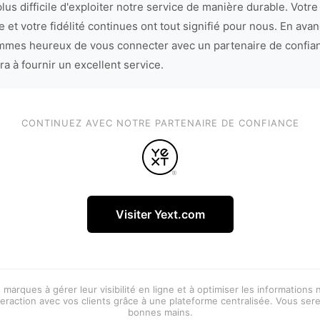
lus difficile d'exploiter notre service de manière durable. Votre
 et votre fidélité continues ont tout signifié pour nous. En avan
mes heureux de vous connecter avec un partenaire de confia
ra à fournir un excellent service.
CONTINUEZ AVEC NOTRE PARTENAIRE DE CONFIANCE
Visiter Yext.com
 marques à gérer leur visibilité en ligne et à optimiser les informations
eraction avec vos clients grâce à une plateforme centralisée. Vous ser
bonnes mains.