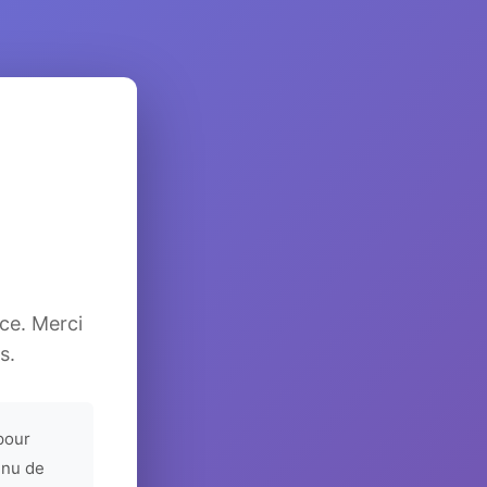
ice. Merci
s.
pour
enu de