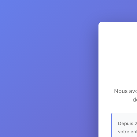
Nous avon
d
Depuis 2
votre en