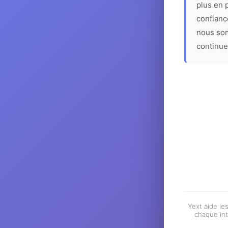
plus en p
confiance
nous som
continue
Yext aide les
chaque int