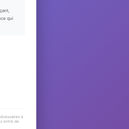
çant,
nce qui
 nécessaires à
ez entre de