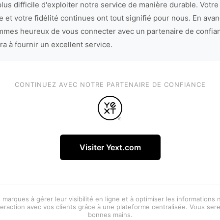
lus difficile d'exploiter notre service de manière durable. Votre
 et votre fidélité continues ont tout signifié pour nous. En avan
mes heureux de vous connecter avec un partenaire de confia
ra à fournir un excellent service.
CONTINUEZ AVEC NOTRE PARTENAIRE DE CONFIANCE
Visiter Yext.com
 marques à gérer leur visibilité en ligne et à optimiser les informations
eraction avec vos clients grâce à une plateforme centralisée. Vous ser
bonnes mains.