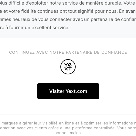
lus difficile d'exploiter notre service de manière durable. Votre
 et votre fidélité continues ont tout signifié pour nous. En avan
mes heureux de vous connecter avec un partenaire de confia
ra à fournir un excellent service.
CONTINUEZ AVEC NOTRE PARTENAIRE DE CONFIANCE
Visiter Yext.com
 marques à gérer leur visibilité en ligne et à optimiser les informations
eraction avec vos clients grâce à une plateforme centralisée. Vous ser
bonnes mains.