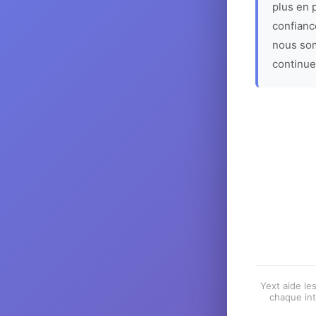
plus en p
confiance
nous som
continue
Yext aide les
chaque int