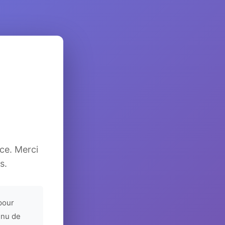
ice. Merci
s.
pour
enu de