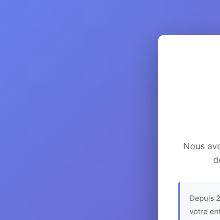
Nous avon
d
Depuis 2
votre en