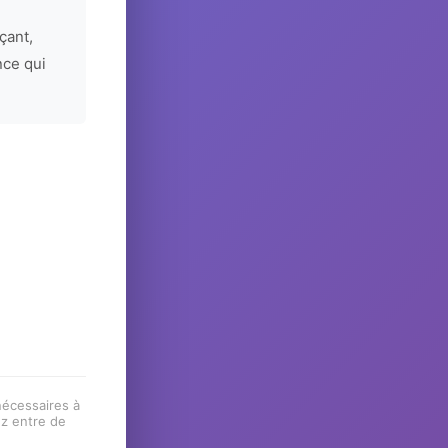
çant,
nce qui
 nécessaires à
ez entre de