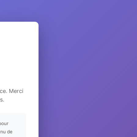
ice. Merci
s.
pour
enu de