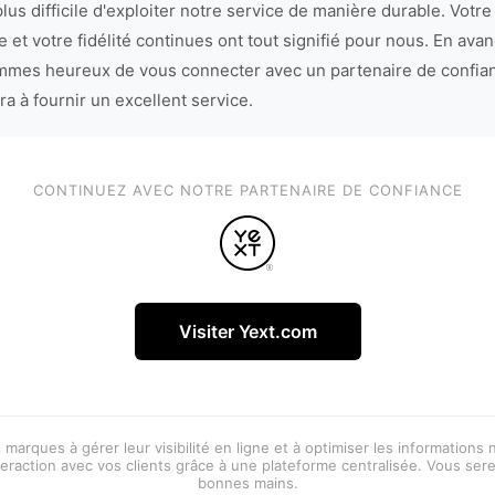
lus difficile d'exploiter notre service de manière durable. Votre
 et votre fidélité continues ont tout signifié pour nous. En avan
mes heureux de vous connecter avec un partenaire de confia
ra à fournir un excellent service.
CONTINUEZ AVEC NOTRE PARTENAIRE DE CONFIANCE
Visiter Yext.com
 marques à gérer leur visibilité en ligne et à optimiser les informations
eraction avec vos clients grâce à une plateforme centralisée. Vous ser
bonnes mains.