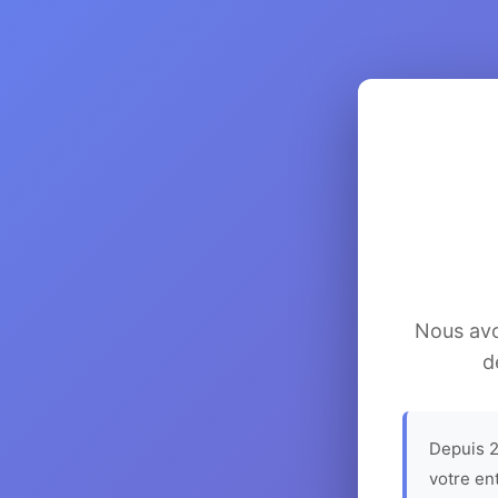
Nous avon
d
Depuis 2
votre en