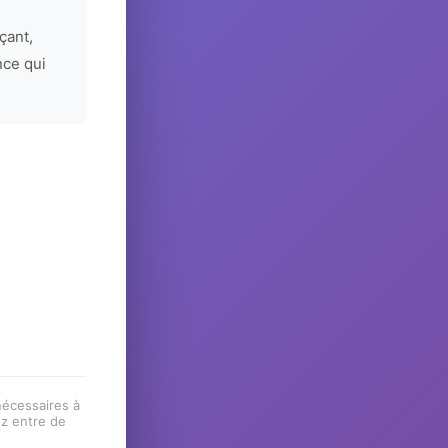
çant,
nce qui
 nécessaires à
ez entre de