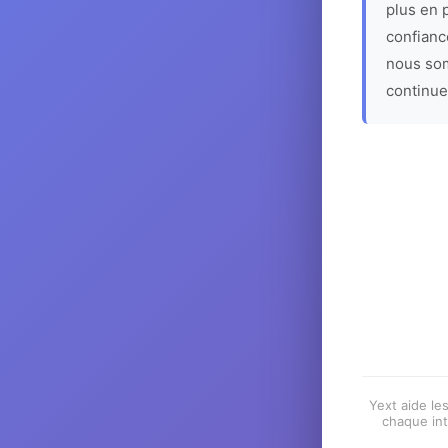
plus en p
confiance
nous som
continue
Yext aide les
chaque int