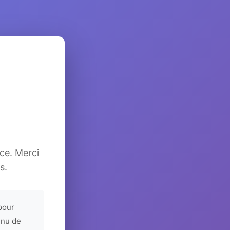
ice. Merci
s.
pour
enu de