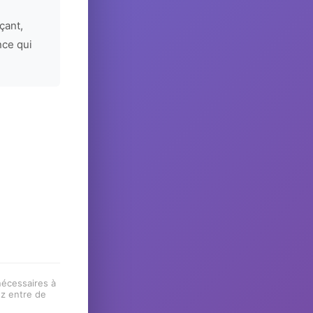
çant,
nce qui
 nécessaires à
ez entre de