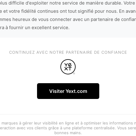
lus difficile d'exploiter notre service de manière durable. Votre
 et votre fidélité continues ont tout signifié pour nous. En avan
mes heureux de vous connecter avec un partenaire de confia
ra à fournir un excellent service.
CONTINUEZ AVEC NOTRE PARTENAIRE DE CONFIANCE
Visiter Yext.com
 marques à gérer leur visibilité en ligne et à optimiser les informations
eraction avec vos clients grâce à une plateforme centralisée. Vous ser
bonnes mains.