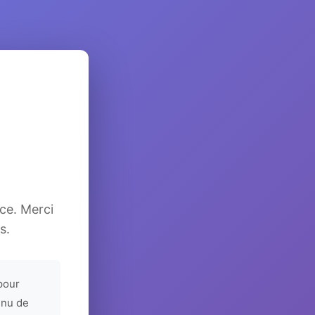
ice. Merci
s.
pour
enu de