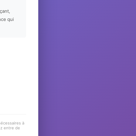
çant,
nce qui
 nécessaires à
ez entre de