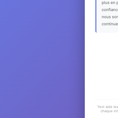
plus en p
confiance
nous som
continue
Yext aide les
chaque int