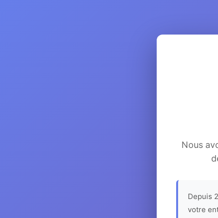
Nous avon
d
Depuis 2
votre en