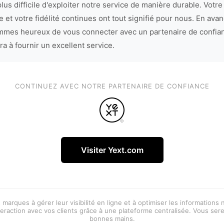
lus difficile d'exploiter notre service de manière durable. Votre
 et votre fidélité continues ont tout signifié pour nous. En avan
mes heureux de vous connecter avec un partenaire de confia
ra à fournir un excellent service.
CONTINUEZ AVEC NOTRE PARTENAIRE DE CONFIANCE
Visiter Yext.com
 marques à gérer leur visibilité en ligne et à optimiser les informations
eraction avec vos clients grâce à une plateforme centralisée. Vous ser
bonnes mains.