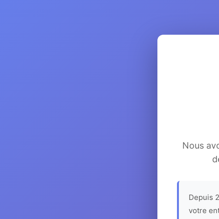
Nous avon
d
Depuis 2
votre en