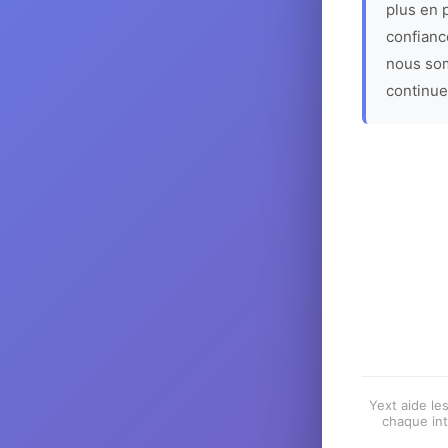
plus en p
confiance
nous som
continue
Yext aide les
chaque int