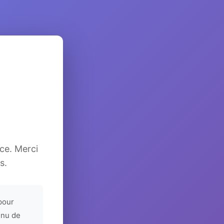
ice. Merci
s.
pour
enu de