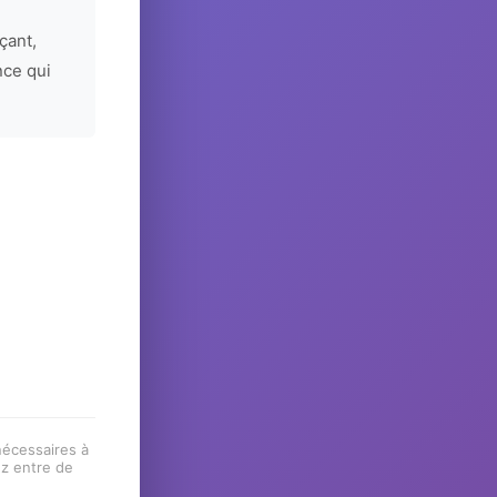
çant,
nce qui
 nécessaires à
ez entre de