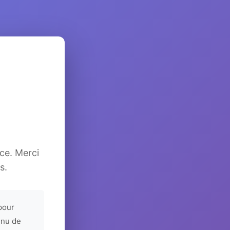
ice. Merci
s.
pour
enu de