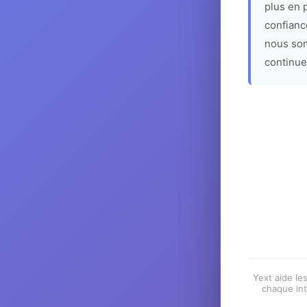
plus en p
confiance
nous som
continue
Yext aide les
chaque int