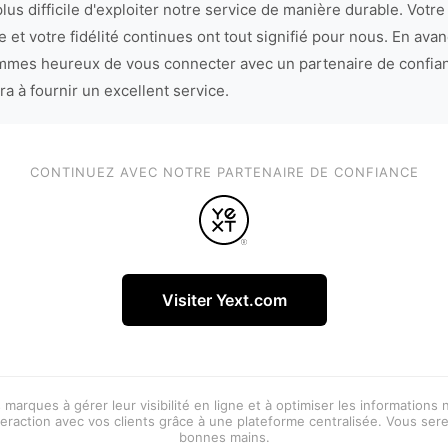
lus difficile d'exploiter notre service de manière durable. Votre
 et votre fidélité continues ont tout signifié pour nous. En avan
mes heureux de vous connecter avec un partenaire de confia
ra à fournir un excellent service.
CONTINUEZ AVEC NOTRE PARTENAIRE DE CONFIANCE
Visiter Yext.com
 marques à gérer leur visibilité en ligne et à optimiser les informations
eraction avec vos clients grâce à une plateforme centralisée. Vous ser
bonnes mains.