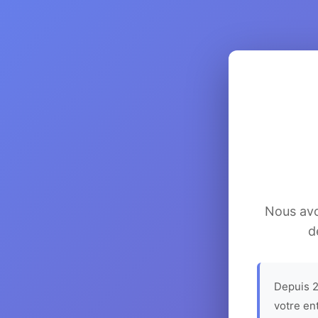
Nous avon
d
Depuis 2
votre en