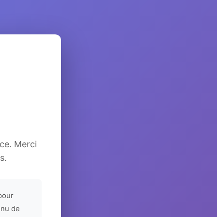
ice. Merci
s.
pour
enu de