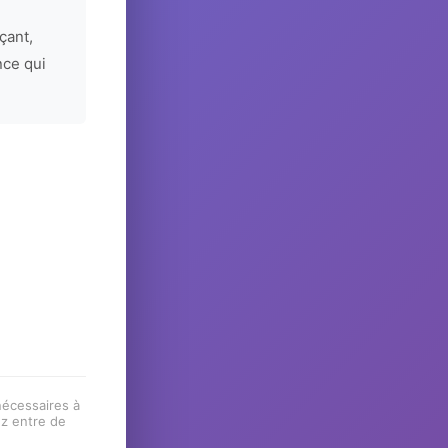
çant,
nce qui
 nécessaires à
ez entre de