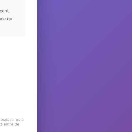
çant,
nce qui
 nécessaires à
ez entre de