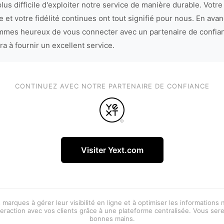
lus difficile d'exploiter notre service de manière durable. Votre
 et votre fidélité continues ont tout signifié pour nous. En avan
mes heureux de vous connecter avec un partenaire de confia
ra à fournir un excellent service.
CONTINUEZ AVEC NOTRE PARTENAIRE DE CONFIANCE
Visiter Yext.com
 marques à gérer leur visibilité en ligne et à optimiser les informations
eraction avec vos clients grâce à une plateforme centralisée. Vous ser
bonnes mains.