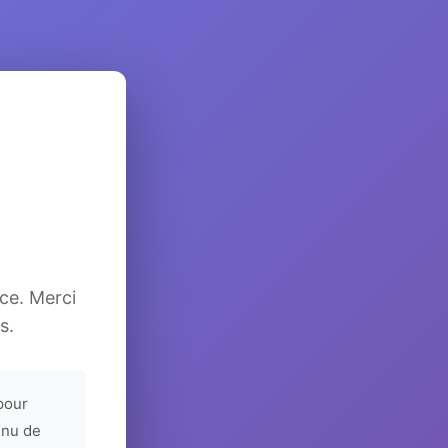
ice. Merci
s.
pour
enu de