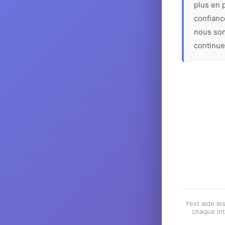
plus en p
confiance
nous som
continue
Yext aide les
chaque int