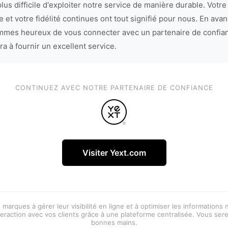
lus difficile d'exploiter notre service de manière durable. Votre
 et votre fidélité continues ont tout signifié pour nous. En avan
mes heureux de vous connecter avec un partenaire de confia
ra à fournir un excellent service.
CONTINUEZ AVEC NOTRE PARTENAIRE DE CONFIANCE
Visiter Yext.com
 marques à gérer leur visibilité en ligne et à optimiser les informations
eraction avec vos clients grâce à une plateforme centralisée. Vous ser
bonnes mains.