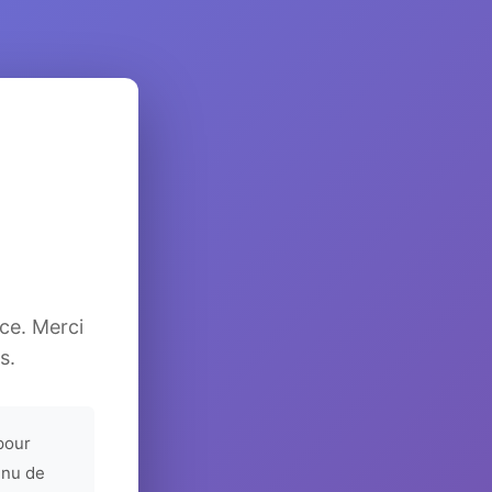
ice. Merci
s.
pour
enu de