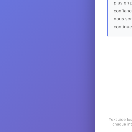
plus en p
confiance
nous som
continue
Yext aide les
chaque int