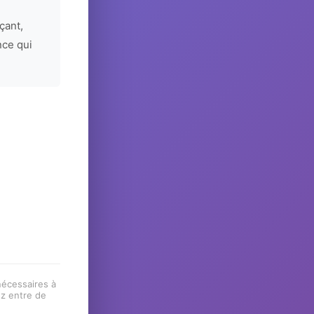
çant,
nce qui
 nécessaires à
ez entre de