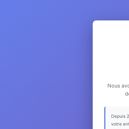
Nous avon
d
Depuis 2
votre en