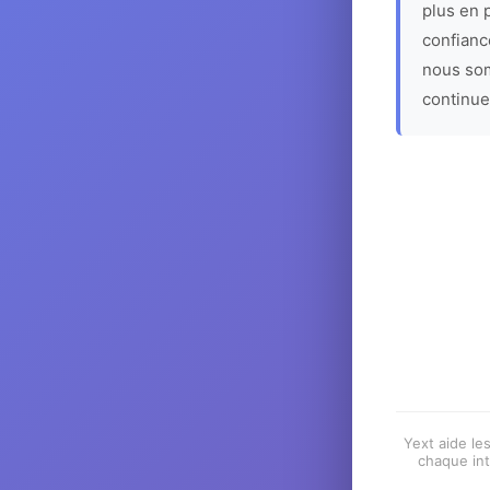
plus en p
confiance
nous som
continue
Yext aide les
chaque int