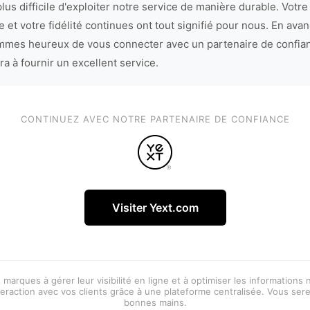
lus difficile d'exploiter notre service de manière durable. Votre
 et votre fidélité continues ont tout signifié pour nous. En avan
mes heureux de vous connecter avec un partenaire de confia
ra à fournir un excellent service.
CONTINUEZ AVEC NOTRE PARTENAIRE DE CONFIANCE
Visiter Yext.com
 marques à gérer leur visibilité en ligne et à optimiser les informations
eraction avec vos clients grâce à une plateforme centralisée. Vous ser
bonnes mains.