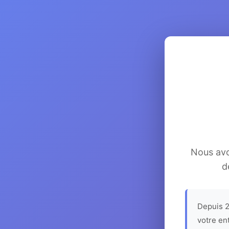
Nous avon
d
Depuis 2
votre en