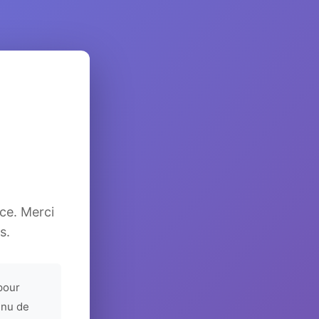
ice. Merci
s.
pour
enu de