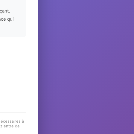
çant,
nce qui
 nécessaires à
ez entre de