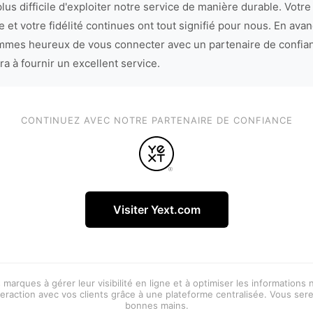
lus difficile d'exploiter notre service de manière durable. Votre
 et votre fidélité continues ont tout signifié pour nous. En avan
mes heureux de vous connecter avec un partenaire de confia
ra à fournir un excellent service.
CONTINUEZ AVEC NOTRE PARTENAIRE DE CONFIANCE
Visiter Yext.com
 marques à gérer leur visibilité en ligne et à optimiser les informations
eraction avec vos clients grâce à une plateforme centralisée. Vous ser
bonnes mains.