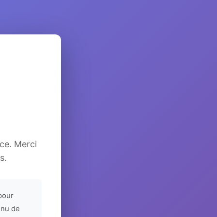
ice. Merci
s.
pour
enu de