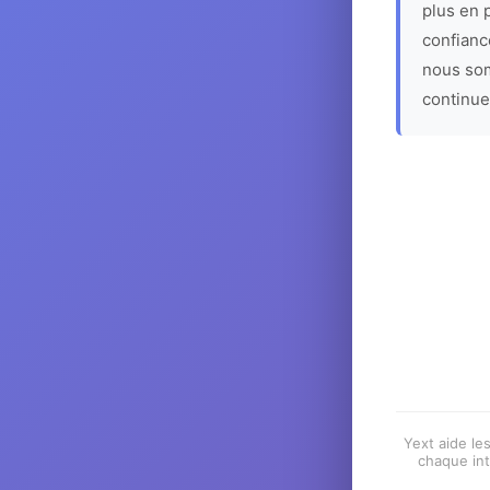
plus en p
confiance
nous som
continue
Yext aide les
chaque int