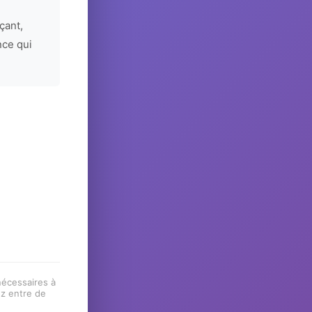
çant,
nce qui
 nécessaires à
ez entre de