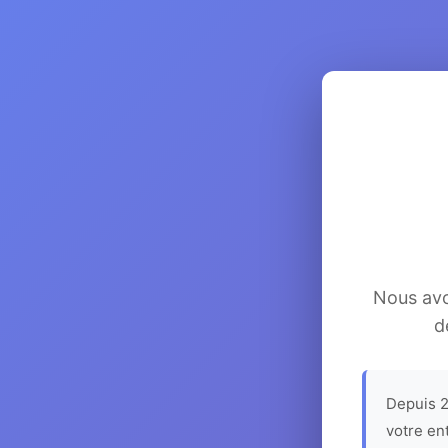
Nous avon
d
Depuis 2
votre en