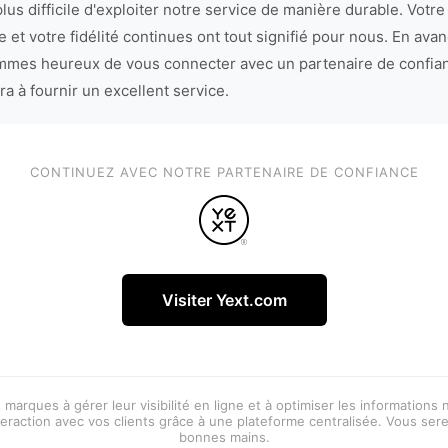
lus difficile d'exploiter notre service de manière durable. Votre
 et votre fidélité continues ont tout signifié pour nous. En avan
mes heureux de vous connecter avec un partenaire de confia
ra à fournir un excellent service.
CONTINUEZ AVEC NOTRE PARTENAIRE DE CONFIANCE
Visiter Yext.com
 marques à gérer leur visibilité en ligne et à optimiser les informations
eraction avec vos clients grâce à une plateforme centralisée. Vous ser
bonnes mains.