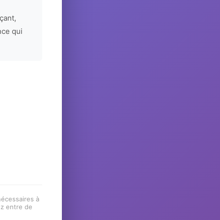
çant,
nce qui
 nécessaires à
ez entre de