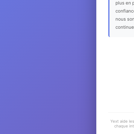
plus en p
confiance
nous som
continue
Yext aide les
chaque int