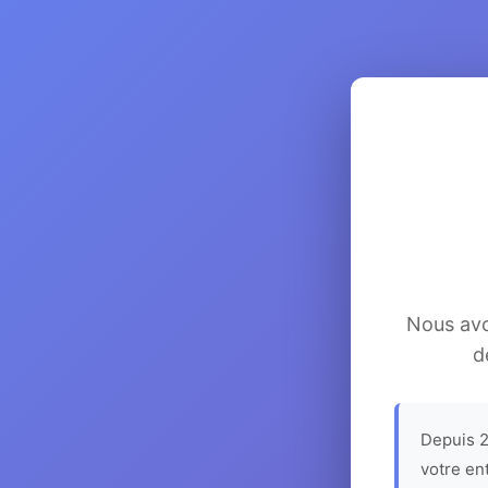
Nous avon
d
Depuis 2
votre en