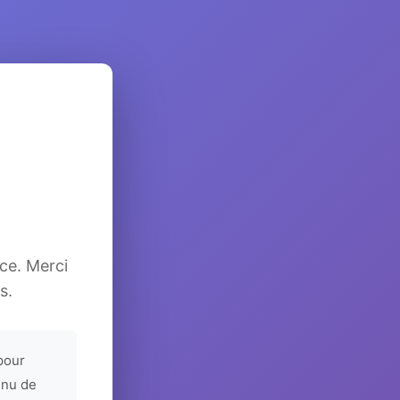
ice. Merci
s.
pour
enu de