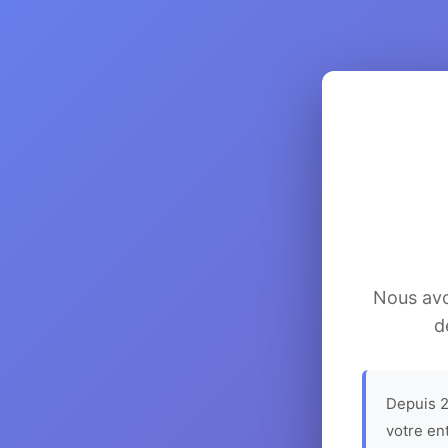
Nous avon
d
Depuis 2
votre en