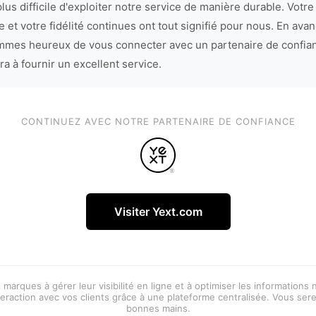
lus difficile d'exploiter notre service de manière durable. Votre
 et votre fidélité continues ont tout signifié pour nous. En avan
mes heureux de vous connecter avec un partenaire de confia
ra à fournir un excellent service.
CONTINUEZ AVEC NOTRE PARTENAIRE DE CONFIANCE
Visiter Yext.com
 marques à gérer leur visibilité en ligne et à optimiser les informations
eraction avec vos clients grâce à une plateforme centralisée. Vous ser
bonnes mains.