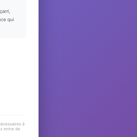
çant,
nce qui
 nécessaires à
ez entre de