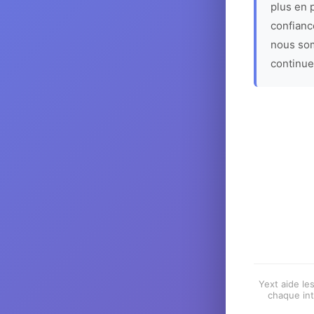
plus en p
confiance
nous som
continue
Yext aide les
chaque int