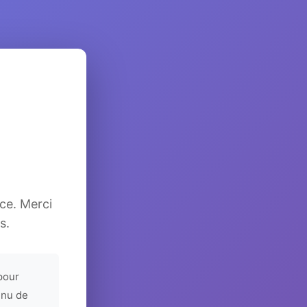
ice. Merci
s.
pour
enu de