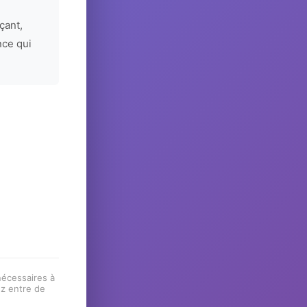
çant,
nce qui
 nécessaires à
ez entre de