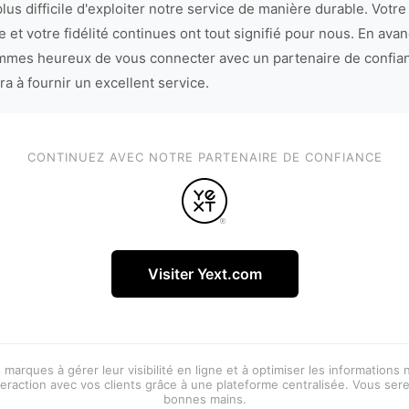
lus difficile d'exploiter notre service de manière durable. Votre
 et votre fidélité continues ont tout signifié pour nous. En avan
mes heureux de vous connecter avec un partenaire de confia
ra à fournir un excellent service.
CONTINUEZ AVEC NOTRE PARTENAIRE DE CONFIANCE
Visiter Yext.com
 marques à gérer leur visibilité en ligne et à optimiser les informations
eraction avec vos clients grâce à une plateforme centralisée. Vous ser
bonnes mains.