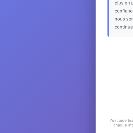
plus en p
confiance
nous som
continue
Yext aide les
chaque int