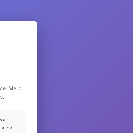
ice. Merci
s.
pour
enu de