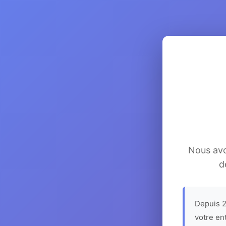
Nous avon
d
Depuis 2
votre en