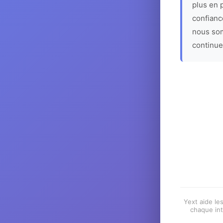
plus en p
confiance
nous som
continue
Yext aide les
chaque int