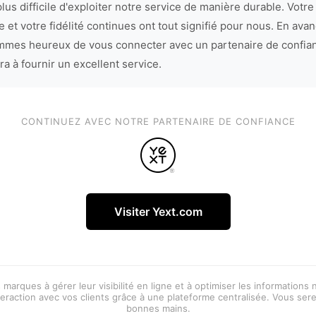
lus difficile d'exploiter notre service de manière durable. Votre
 et votre fidélité continues ont tout signifié pour nous. En avan
mes heureux de vous connecter avec un partenaire de confia
ra à fournir un excellent service.
CONTINUEZ AVEC NOTRE PARTENAIRE DE CONFIANCE
Visiter Yext.com
 marques à gérer leur visibilité en ligne et à optimiser les informations
eraction avec vos clients grâce à une plateforme centralisée. Vous ser
bonnes mains.