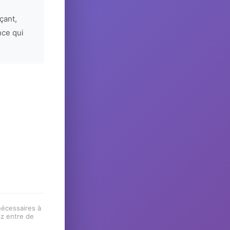
çant,
nce qui
 nécessaires à
ez entre de