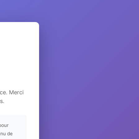
ice. Merci
s.
pour
enu de