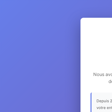
Nous avon
d
Depuis 2
votre en