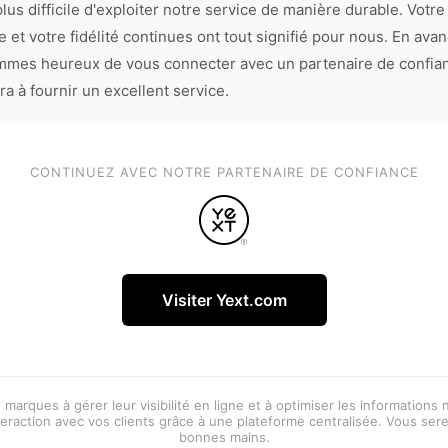
lus difficile d'exploiter notre service de manière durable. Votre
 et votre fidélité continues ont tout signifié pour nous. En avan
mes heureux de vous connecter avec un partenaire de confia
ra à fournir un excellent service.
CONTINUEZ AVEC NOTRE PARTENAIRE DE CONFIANCE
Visiter Yext.com
 marques à gérer leur visibilité en ligne et à optimiser les informations
eraction avec vos clients grâce à une plateforme centralisée. Vous ser
bonnes mains.