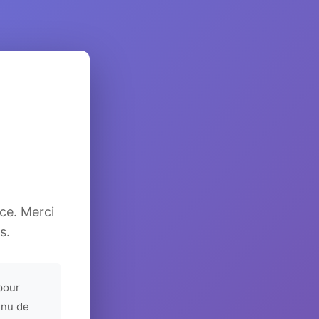
ice. Merci
s.
pour
enu de