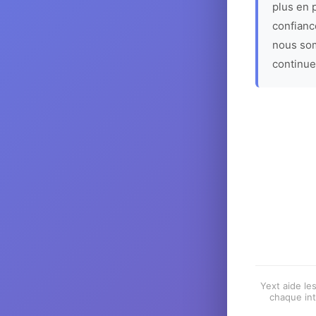
plus en p
confiance
nous som
continue
Yext aide les
chaque int