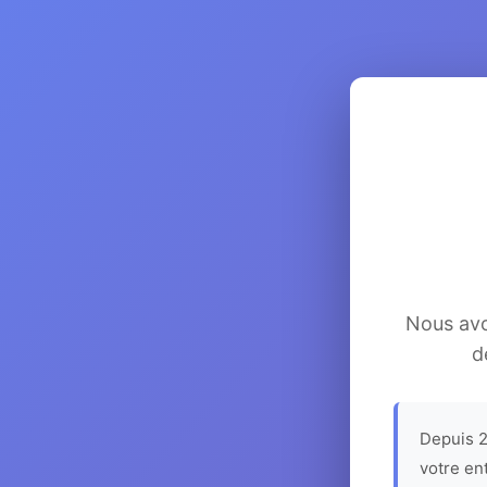
Nous avon
d
Depuis 2
votre en