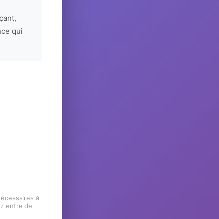
çant,
nce qui
 nécessaires à
ez entre de