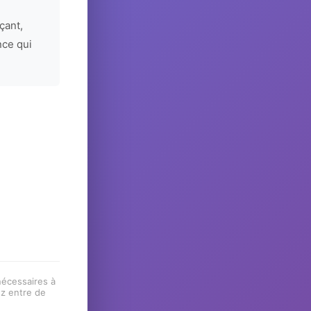
çant,
nce qui
 nécessaires à
ez entre de