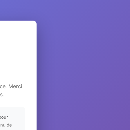
ice. Merci
s.
pour
enu de