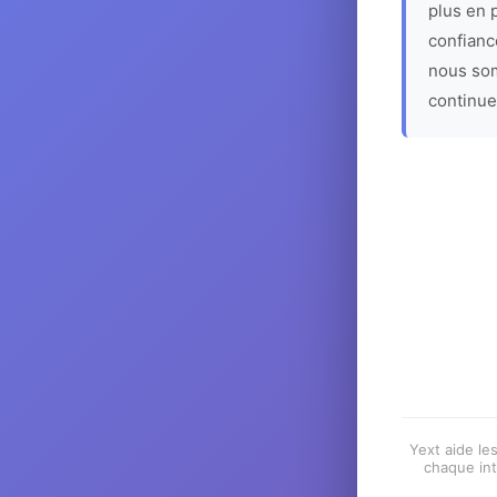
plus en p
confiance
nous som
continue
Yext aide les
chaque int