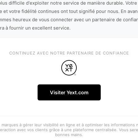
lus difficile d'exploiter notre service de manière durable. Votre
 et votre fidélité continues ont tout signifié pour nous. En avan
mes heureux de vous connecter avec un partenaire de confia
ra à fournir un excellent service.
CONTINUEZ AVEC NOTRE PARTENAIRE DE CONFIANCE
Visiter Yext.com
 marques à gérer leur visibilité en ligne et à optimiser les informations
eraction avec vos clients grâce à une plateforme centralisée. Vous ser
bonnes mains.