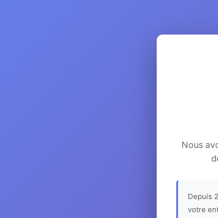
Nous avon
d
Depuis 2
votre en