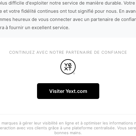
lus difficile d'exploiter notre service de manière durable. Votre
 et votre fidélité continues ont tout signifié pour nous. En avan
mes heureux de vous connecter avec un partenaire de confia
ra à fournir un excellent service.
CONTINUEZ AVEC NOTRE PARTENAIRE DE CONFIANCE
Visiter Yext.com
 marques à gérer leur visibilité en ligne et à optimiser les informations
eraction avec vos clients grâce à une plateforme centralisée. Vous ser
bonnes mains.