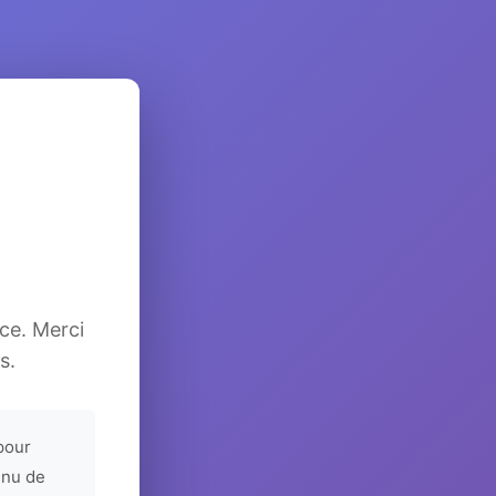
ice. Merci
s.
pour
enu de