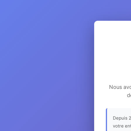
Nous avon
d
Depuis 2
votre en