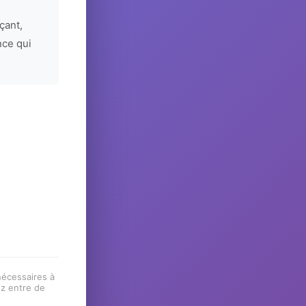
çant,
nce qui
 nécessaires à
ez entre de