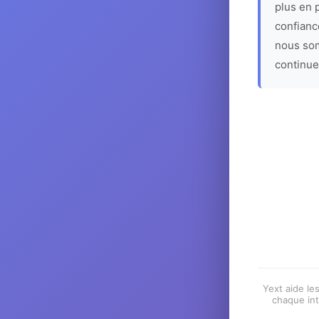
plus en p
confiance
nous som
continue
Yext aide les
chaque int