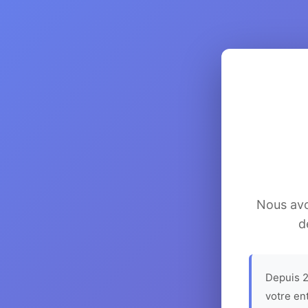
Nous avon
d
Depuis 2
votre en