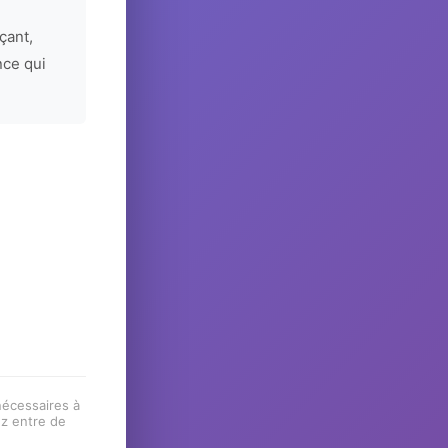
çant,
nce qui
 nécessaires à
ez entre de