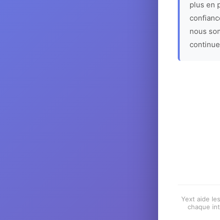
plus en p
confiance
nous som
continue
Yext aide les
chaque int