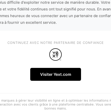
lus difficile d'exploiter notre service de manière durable. Votre
 et votre fidélité continues ont tout signifié pour nous. En avan
mes heureux de vous connecter avec un partenaire de confia
ra à fournir un excellent service.
CONTINUEZ AVEC NOTRE PARTENAIRE DE CONFIANCE
Visiter Yext.com
 marques à gérer leur visibilité en ligne et à optimiser les informations
eraction avec vos clients grâce à une plateforme centralisée. Vous ser
bonnes mains.