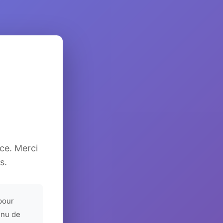
ice. Merci
s.
pour
enu de